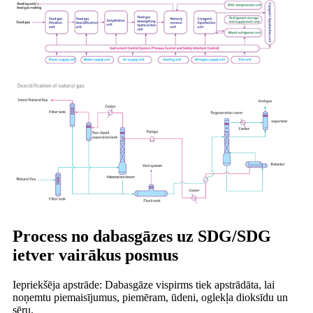
Process no dabasgāzes uz SDG/SDG
ietver vairākus posmus
Iepriekšēja apstrāde: Dabasgāze vispirms tiek apstrādāta, lai
noņemtu piemaisījumus, piemēram, ūdeni, oglekļa dioksīdu un
sēru.