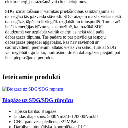
elektroenerģijas ražošanā vai citos lietojumos.
SDG izmantošanai ir vairākas priekšrocības salīdzinājumā ar
dabasgāzi tās gāzveida stāvoklī. SDG aizņem mazāk vietas nekā
dabasgāze, tāpēc to ir vieglāk uzglabāt un transportēt. Tam ir arī
lielāks enerģijas blīvums, kas nozīmē, ka mazākā SDG
daudzumā var uzglabāt vairāk enerģijas nekā tādā pašā
dabasgāzes tilpumā. Tas padara to par pievilcīgu iespēju
dabasgāzes piegādei apgabalos, kas nav savienoti ar
cauruļvadiem, piemēram, attālās vietās vai salās. Turklāt SDG
var uzglabāt ilgu laiku, nodrošinot drošu dabasgāzes piegādi pat
liela pieprasījuma periodos.
Ieteicamie produkti
Biogāze uz SDG/SDG rūpnīcu
Tipiskā barība: Biogāze
Jaudas diapazons: 5000Nm3/d~120000Nm3/d
CNG padeves spiediens: ≥25MPaG
Darbība: automātiska, kontrolēta ar PLC