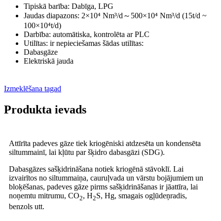
Tipiskā barība: Dabīga, LPG
Jaudas diapazons: 2×10⁴ Nm³/d～500×10⁴ Nm³/d (15t/d ~
100×10⁴t/d)
Darbība: automātiska, kontrolēta ar PLC
Utilītas: ir nepieciešamas šādas utilītas:
Dabasgāze
Elektriskā jauda
Izmeklēšana tagad
Produkta ievads
Attīrīta padeves gāze tiek kriogēniski atdzesēta un kondensēta
siltummainī, lai kļūtu par šķidro dabasgāzi (SDG).
Dabasgāzes sašķidrināšana notiek kriogēnā stāvoklī. Lai
izvairītos no siltummaiņa, cauruļvada un vārstu bojājumiem un
bloķēšanas, padeves gāze pirms sašķidrināšanas ir jāattīra, lai
noņemtu mitrumu, CO
, H
S, Hg, smagais ogļūdeņradis,
2
2
benzols utt.