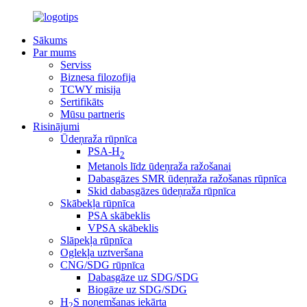
Sākums
Par mums
Serviss
Biznesa filozofija
TCWY misija
Sertifikāts
Mūsu partneris
Risinājumi
Ūdeņraža rūpnīca
PSA-H
2
Metanols līdz ūdeņraža ražošanai
Dabasgāzes SMR ūdeņraža ražošanas rūpnīca
Skid dabasgāzes ūdeņraža rūpnīca
Skābekļa rūpnīca
PSA skābeklis
VPSA skābeklis
Slāpekļa rūpnīca
Oglekļa uztveršana
CNG/SDG rūpnīca
Dabasgāze uz SDG/SDG
Biogāze uz SDG/SDG
H
S noņemšanas iekārta
2