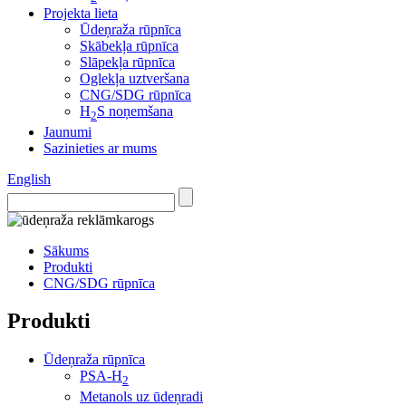
Projekta lieta
Ūdeņraža rūpnīca
Skābekļa rūpnīca
Slāpekļa rūpnīca
Oglekļa uztveršana
CNG/SDG rūpnīca
H
S noņemšana
2
Jaunumi
Sazinieties ar mums
English
Sākums
Produkti
CNG/SDG rūpnīca
Produkti
Ūdeņraža rūpnīca
PSA-H
2
Metanols uz ūdeņradi