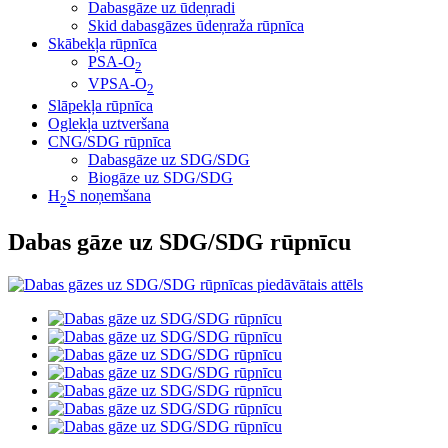
Dabasgāze uz ūdeņradi
Skid dabasgāzes ūdeņraža rūpnīca
Skābekļa rūpnīca
PSA-O
2
VPSA-O
2
Slāpekļa rūpnīca
Oglekļa uztveršana
CNG/SDG rūpnīca
Dabasgāze uz SDG/SDG
Biogāze uz SDG/SDG
H
S noņemšana
2
Dabas gāze uz SDG/SDG rūpnīcu