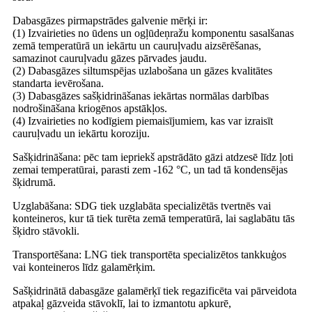
Dabasgāzes pirmapstrādes galvenie mērķi ir:
(1) Izvairieties no ūdens un ogļūdeņražu komponentu sasalšanas
zemā temperatūrā un iekārtu un cauruļvadu aizsērēšanas,
samazinot cauruļvadu gāzes pārvades jaudu.
(2) Dabasgāzes siltumspējas uzlabošana un gāzes kvalitātes
standarta ievērošana.
(3) Dabasgāzes sašķidrināšanas iekārtas normālas darbības
nodrošināšana kriogēnos apstākļos.
(4) Izvairieties no kodīgiem piemaisījumiem, kas var izraisīt
cauruļvadu un iekārtu koroziju.
Sašķidrināšana: pēc tam iepriekš apstrādāto gāzi atdzesē līdz ļoti
zemai temperatūrai, parasti zem -162 °C, un tad tā kondensējas
šķidrumā.
Uzglabāšana: SDG tiek uzglabāta specializētās tvertnēs vai
konteineros, kur tā tiek turēta zemā temperatūrā, lai saglabātu tās
šķidro stāvokli.
Transportēšana: LNG tiek transportēta specializētos tankkuģos
vai konteineros līdz galamērķim.
Sašķidrinātā dabasgāze galamērķī tiek regazificēta vai pārveidota
atpakaļ gāzveida stāvoklī, lai to izmantotu apkurē,