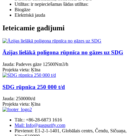
Utilītas: ir nepieciešamas šādas utilītas:
Biogāze
Elektriskā jauda
Ieteicamie gadījumi
Āzijas lielākā poligona rūpnīca no gāzes uz SDG
Jauda: Padeves gāze 12500Nm3/h
Projekta vieta: Ķīna
SDG rūpnīca 250 000 t/d
Jauda: 250000t/d
Projekta vieta: Ķīna
Tālr.: +86-28-6873 1616
Mail: Info@gaspurify.com
Pievienot: E1-2-1-1401, Globālais centrs, Čendu, Sičuaņa,