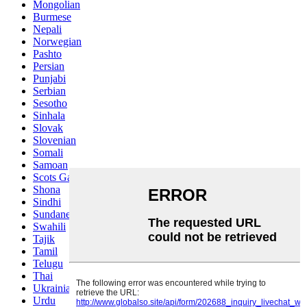
Mongolian
Burmese
Nepali
Norwegian
Pashto
Persian
Punjabi
Serbian
Sesotho
Sinhala
Slovak
Slovenian
Somali
Samoan
Scots Gaelic
Shona
Sindhi
Sundanese
Swahili
Tajik
Tamil
Telugu
Thai
Ukrainian
Urdu