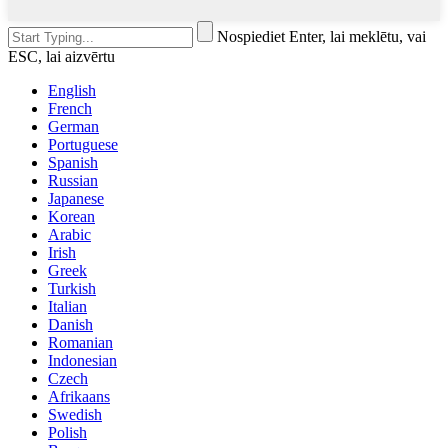
Nospiediet Enter, lai meklētu, vai
ESC, lai aizvērtu
English
French
German
Portuguese
Spanish
Russian
Japanese
Korean
Arabic
Irish
Greek
Turkish
Italian
Danish
Romanian
Indonesian
Czech
Afrikaans
Swedish
Polish