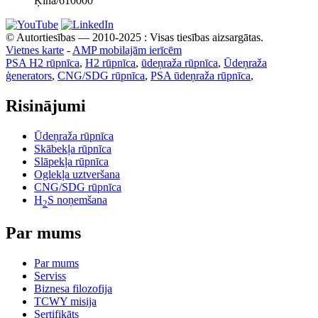
Ķīna/610000
© Autortiesības — 2010-2025 : Visas tiesības aizsargātas.
Vietnes karte
-
AMP mobilajām ierīcēm
PSA H2 rūpnīca
,
H2 rūpnīca
,
ūdeņraža rūpnīca
,
Ūdeņraža
ģenerators
,
CNG/SDG rūpnīca
,
PSA ūdeņraža rūpnīca
,
Risinājumi
Ūdeņraža rūpnīca
Skābekļa rūpnīca
Slāpekļa rūpnīca
Oglekļa uztveršana
CNG/SDG rūpnīca
H
S noņemšana
2
Par mums
Par mums
Serviss
Biznesa filozofija
TCWY misija
Sertifikāts